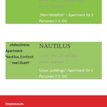
11. August 2017
access_time
ney.land
person
„Mein Wohlfühl“ – Apartment für 2
Personen // 2. OG
NAUTILUS
23. Juli 2017
access_time
ney.land
person
Unser „Lieblings“- Apartment für 2
Personen // 2. OG
Impressum