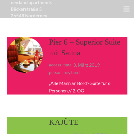
ney.land apartments
Bäckerstraße 5
26548 Norderney
Pier 6 – Superior Suite
mit Sauna
3. März 2019
access_time
ney.land
person
„Alle Mann an Bord“- Suite für 6
Personen // 2. OG
KAJÜTE